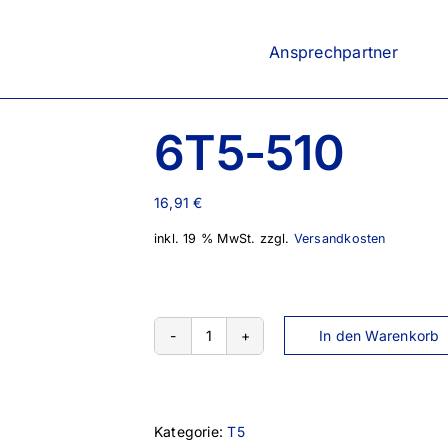
Ansprechpartner
6T5-510
16,91
€
inkl. 19 % MwSt.
zzgl.
Versandkosten
In den Warenkorb
6T5-
510
Menge
Kategorie:
T5