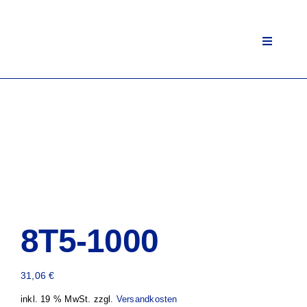
Zum
Inhalt
springen
Toggle
Navigati
8T5-1000
31,06
€
inkl. 19 % MwSt.
zzgl.
Versandkosten