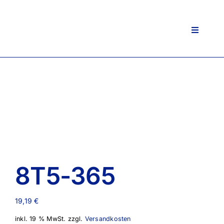
Zum
Inhalt
springen
Toggle
Navigati
8T5-365
19,19
€
inkl. 19 % MwSt.
zzgl.
Versandkosten