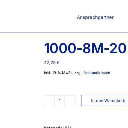
Ansprechpartner
1000-8M-20
42,29
€
inkl. 19 % MwSt.
zzgl.
Versandkosten
In den Warenkorb
1000-
8M-
20
Menge
Kategorie:
8M