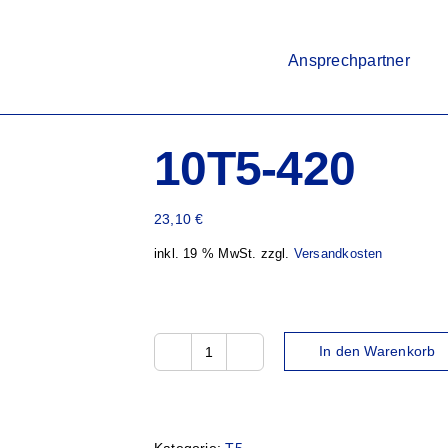
Ansprechpartner
10T5-420
23,10
€
inkl. 19 % MwSt.
zzgl.
Versandkosten
In den Warenkorb
10T5-
420
Menge
Kategorie:
T5