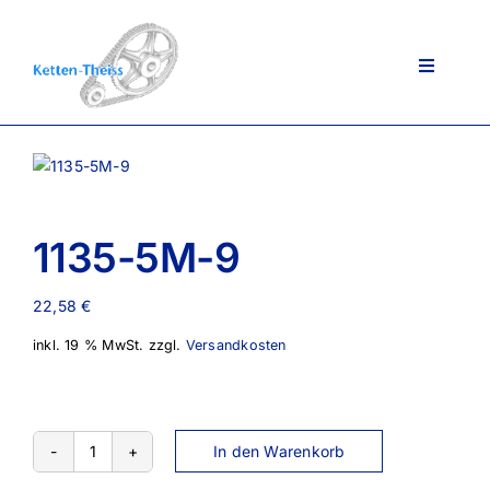
Zum
Inhalt
springen
Toggle
Navigati
Ansprechpartner
1135-5M-9
Über uns
22,58
€
Lieferportfolio
inkl. 19 % MwSt.
zzgl.
Versandkosten
AGB
In den Warenkorb
1135-
5M-