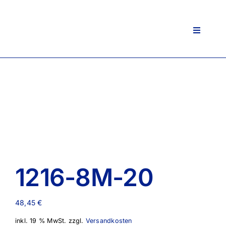
Zum
Inhalt
springen
Toggle
Navigati
1216-8M-20
48,45
€
inkl. 19 % MwSt.
zzgl.
Versandkosten