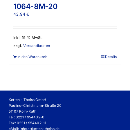
1064-8M-20
43,94
€
inkl. 19 % MwSt.
zzgl.
Versandkosten
In den Warenkorb
Details
Ketten – Theiss GmbH
Pauline-Christmann-Straße 20
51107 Köln-Rath
Tel: 0221 / 954402-0
Fax: 0221 / 954402-11
eMail:
info(at)ketten-theiss.de