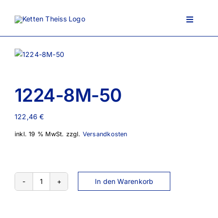
Zum
Inhalt
Toggle
springen
Navigati
Ansprechpartner
1224-8M-50
Über uns
122,46
€
inkl. 19 % MwSt.
zzgl.
Versandkosten
Lieferportfolio
AGB
In den Warenkorb
1224-
8M-
50