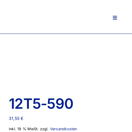
Zum
Inhalt
springen
Toggle
Navigati
12T5-590
31,55
€
inkl. 19 % MwSt.
zzgl.
Versandkosten