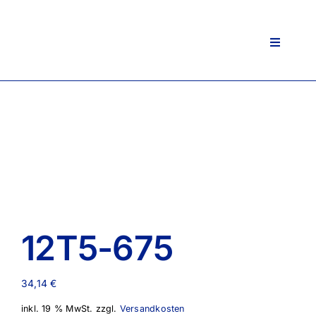
Zum
Inhalt
springen
Toggle
Navigati
12T5-675
34,14
€
inkl. 19 % MwSt.
zzgl.
Versandkosten