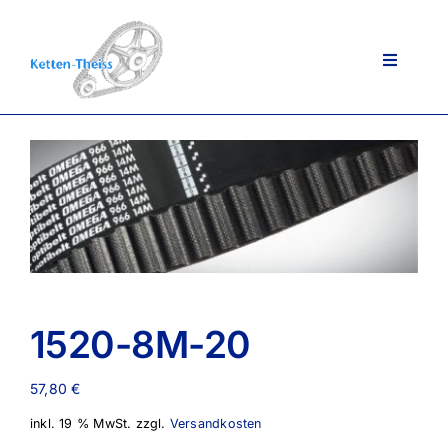
Zum
Inhalt
springen
Toggle
Navigati
Ansprechpartner
Über uns
Lieferportfolio
1520-8M-20
AGB
57,80
€
inkl. 19 % MwSt.
zzgl.
Versandkosten