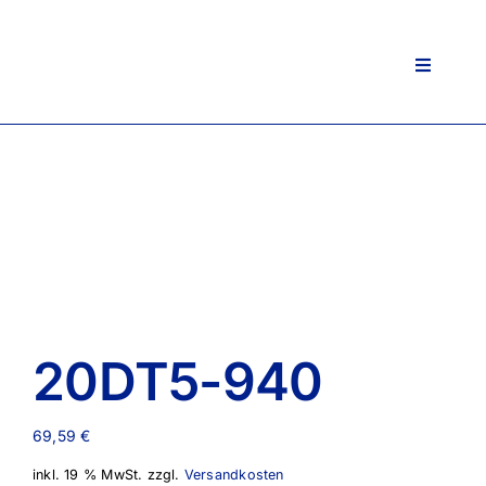
Zum
Inhalt
springen
Toggle
Navigati
20DT5-940
69,59
€
inkl. 19 % MwSt.
zzgl.
Versandkosten