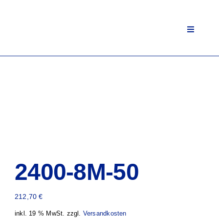
Zum
Inhalt
springen
Toggle
Navigati
2400-8M-50
212,70
€
inkl. 19 % MwSt.
zzgl.
Versandkosten