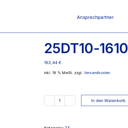
Ansprechpartner
25DT10-161
163,44
€
inkl. 19 % MwSt.
zzgl.
Versandkosten
In den Warenkorb
25DT10-
1610
Menge
Kategorie:
T5