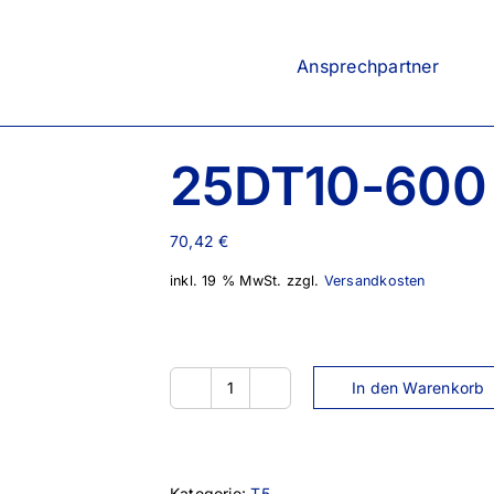
Ansprechpartner
25DT10-600
70,42
€
inkl. 19 % MwSt.
zzgl.
Versandkosten
In den Warenkorb
25DT10-
600
Menge
Kategorie:
T5