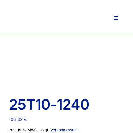
Zum
Inhalt
springen
Toggle
Navigati
25T10-1240
106,02
€
inkl. 19 % MwSt.
zzgl.
Versandkosten