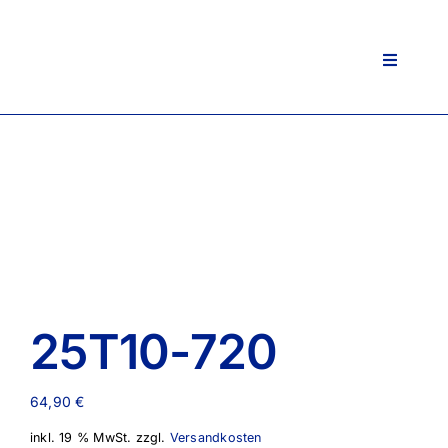
Zum
Inhalt
springen
Toggle
Navigati
25T10-720
64,90
€
inkl. 19 % MwSt.
zzgl.
Versandkosten