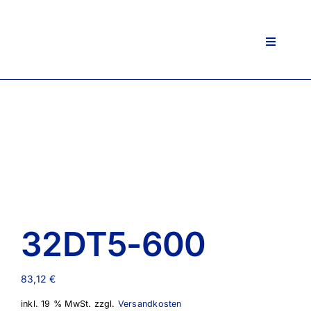
Zum
Inhalt
springen
Toggle
Navigati
32DT5-600
83,12
€
inkl. 19 % MwSt.
zzgl.
Versandkosten