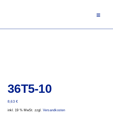
Zum
Inhalt
springen
Toggle
Navigati
36T5-10
8,63
€
inkl. 19 % MwSt.
zzgl.
Versandkosten