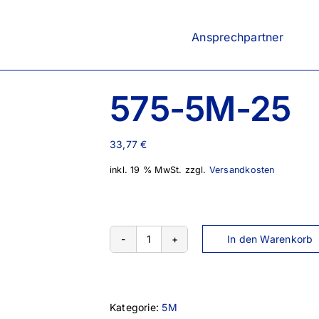
Ansprechpartner
575-5M-25
33,77
€
inkl. 19 % MwSt.
zzgl.
Versandkosten
In den Warenkorb
575-
5M-
25
Menge
Kategorie:
5M