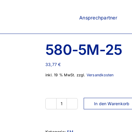
Ansprechpartner
580-5M-25
33,77
€
inkl. 19 % MwSt.
zzgl.
Versandkosten
In den Warenkorb
580-
5M-
25
Menge
Kategorie:
5M