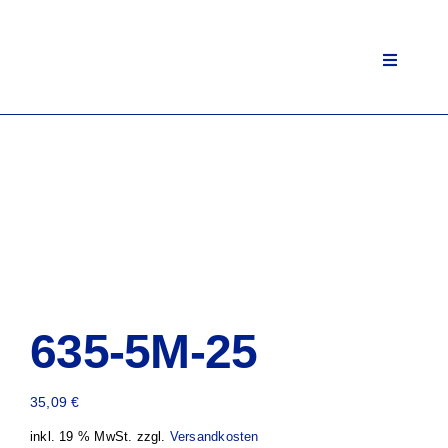
Zum
Inhalt
springen
Toggle
Navigati
635-5M-25
35,09
€
inkl. 19 % MwSt.
zzgl.
Versandkosten