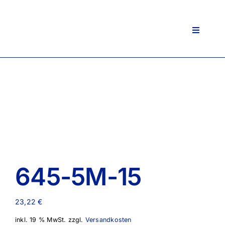
Zum
Inhalt
springen
Toggle
Navigati
645-5M-15
23,22
€
inkl. 19 % MwSt.
zzgl.
Versandkosten