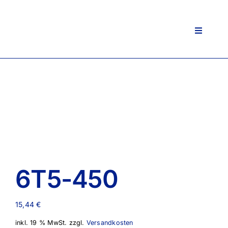
Zum
Inhalt
springen
Toggle
Navigati
6T5-450
15,44
€
inkl. 19 % MwSt.
zzgl.
Versandkosten