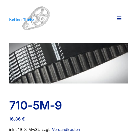
Zum
Inhalt
springen
Toggle
Navigati
Ansprechpartner
Über uns
Lieferportfolio
710-5M-9
AGB
16,86
€
inkl. 19 % MwSt.
zzgl.
Versandkosten