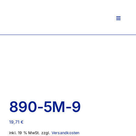
Zum
Inhalt
springen
Toggle
Navigati
890-5M-9
19,71
€
inkl. 19 % MwSt.
zzgl.
Versandkosten