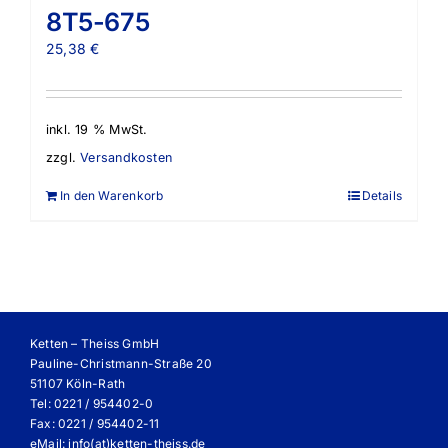
8T5-675
25,38
€
inkl. 19 % MwSt.
zzgl.
Versandkosten
In den Warenkorb
Details
Ketten – Theiss GmbH
Pauline-Christmann-Straße 20
51107 Köln-Rath
Tel: 0221 / 954402-0
Fax: 0221 / 954402-11
eMail:
info(at)ketten-theiss.de