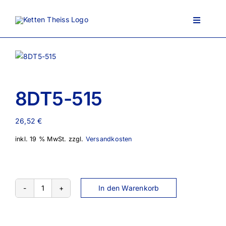
Zum
Inhalt
Toggle
springen
Navigati
Ansprechpartner
8DT5-515
Über uns
26,52
€
inkl. 19 % MwSt.
zzgl.
Versandkosten
Lieferportfolio
AGB
In den Warenkorb
8DT5-
515
Menge