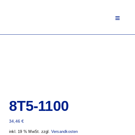
Zum
Inhalt
springen
Toggle
Navigati
8T5-1100
34,46
€
inkl. 19 % MwSt.
zzgl.
Versandkosten