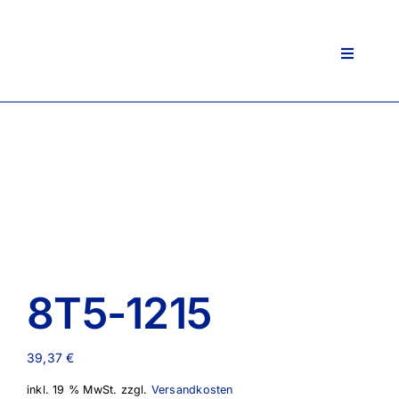
Zum
Inhalt
springen
Toggle
Navigati
8T5-1215
39,37
€
inkl. 19 % MwSt.
zzgl.
Versandkosten