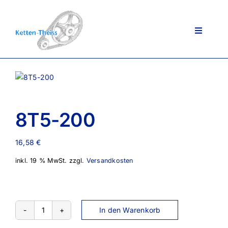
Zum
Inhalt
springen
Toggle
Navigati
Ansprechpartner
8T5-200
Über uns
16,58
€
Lieferportfolio
inkl. 19 % MwSt.
zzgl.
Versandkosten
AGB
In den Warenkorb
8T5-
200