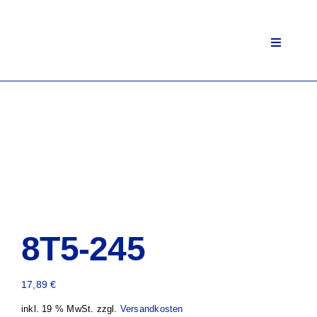
Zum
Inhalt
springen
Toggle
Navigati
8T5-245
17,89
€
inkl. 19 % MwSt.
zzgl.
Versandkosten