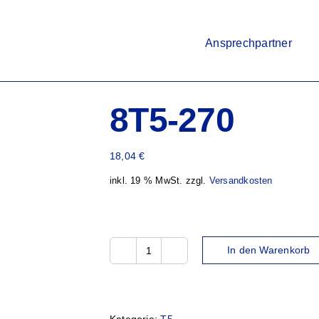
Ansprechpartner
8T5-270
18,04
€
inkl. 19 % MwSt.
zzgl.
Versandkosten
In den Warenkorb
8T5-
270
Menge
Kategorie:
T5