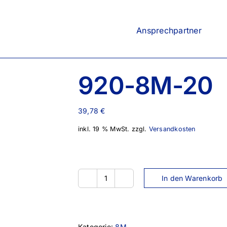
Ansprechpartner
920-8M-20
39,78
€
inkl. 19 % MwSt.
zzgl.
Versandkosten
In den Warenkorb
920-
8M-
20
Menge
Kategorie:
8M