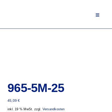
Zum
Inhalt
springen
Toggle
Navigati
965-5M-25
45,09
€
inkl. 19 % MwSt.
zzgl.
Versandkosten