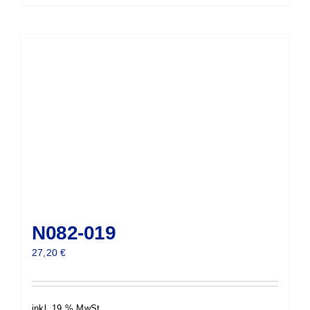
N082-019
27,20
€
inkl. 19 % MwSt.