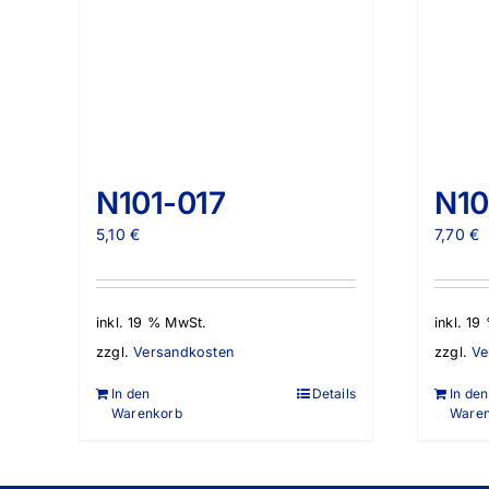
N101-017
N10
5,10
€
7,70
€
inkl. 19 % MwSt.
inkl. 1
zzgl.
Versandkosten
zzgl.
Ve
In den
Details
In den
Warenkorb
Ware