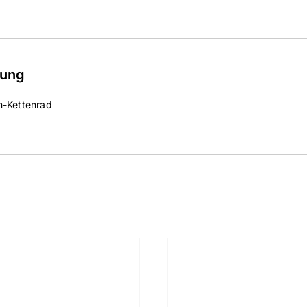
bung
n-Kettenrad