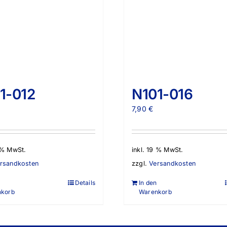
1-012
N101-016
7,90
€
9 % MwSt.
inkl. 19 % MwSt.
rsandkosten
zzgl.
Versandkosten
Details
In den
nkorb
Warenkorb