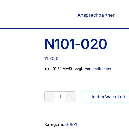
Ansprechpartner
N101-020
11,20
€
inkl. 19 % MwSt.
zzgl.
Versandkosten
In den Warenkorb
N101-
020
Menge
Kategorie:
06B-1