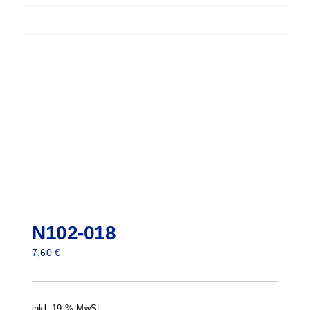
N102-018
7,60
€
inkl. 19 % MwSt.