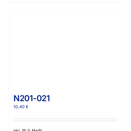
N201-021
10,40
€
inkl. 19 % MwSt.