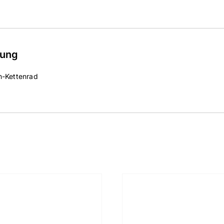
bung
n-Kettenrad