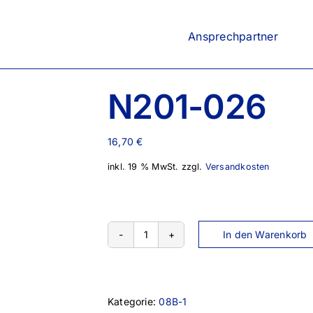
Ansprechpartner
N201-026
16,70
€
inkl. 19 % MwSt.
zzgl.
Versandkosten
In den Warenkorb
N201-
026
Menge
Kategorie:
08B-1