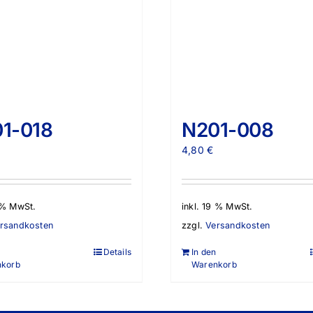
1-018
N201-008
€
4,80
€
9 % MwSt.
inkl. 19 % MwSt.
rsandkosten
zzgl.
Versandkosten
Details
In den
nkorb
Warenkorb