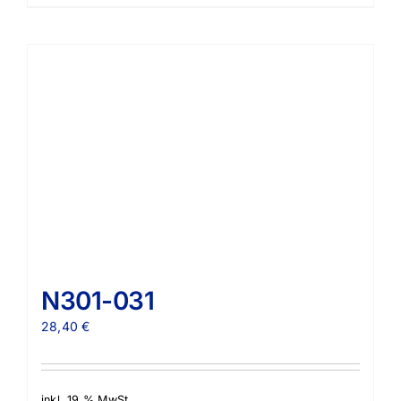
N301-031
28,40
€
inkl. 19 % MwSt.