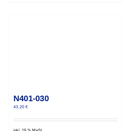
N401-030
43,20
€
inkl. 19 % MwSt.