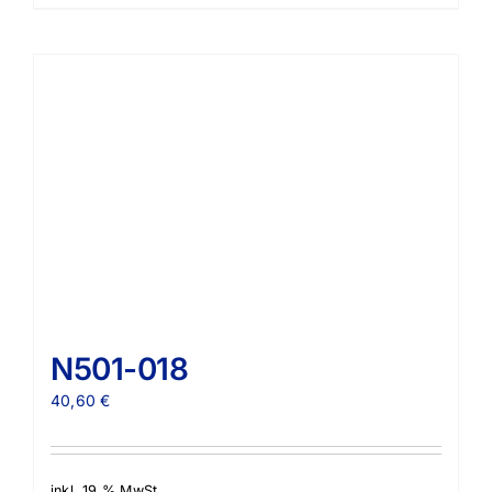
N501-018
40,60
€
inkl. 19 % MwSt.