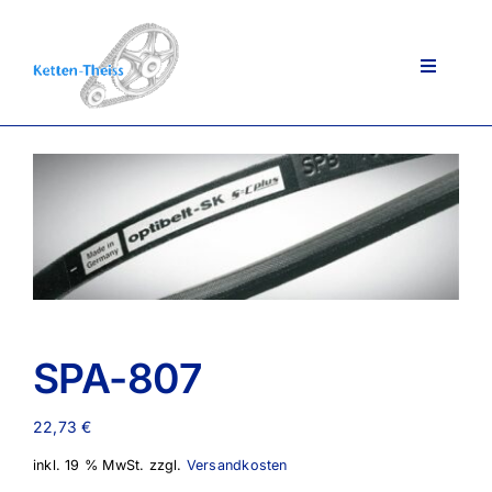
Zum
Inhalt
springen
Toggle
Navigati
Ansprechpartner
Über uns
Lieferportfolio
SPA-807
AGB
22,73
€
inkl. 19 % MwSt.
zzgl.
Versandkosten