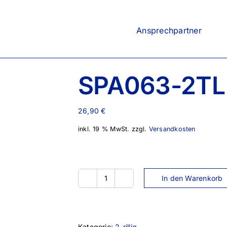
Ansprechpartner
SPA063-2TL
26,90
€
inkl. 19 % MwSt.
zzgl.
Versandkosten
In den Warenkorb
SPA063-
2TL
Menge
Kategorie:
2-rillig