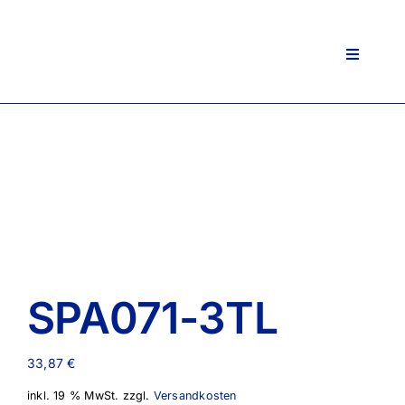
Zum
Inhalt
springen
Toggle
Navigati
SPA071-3TL
33,87
€
inkl. 19 % MwSt.
zzgl.
Versandkosten