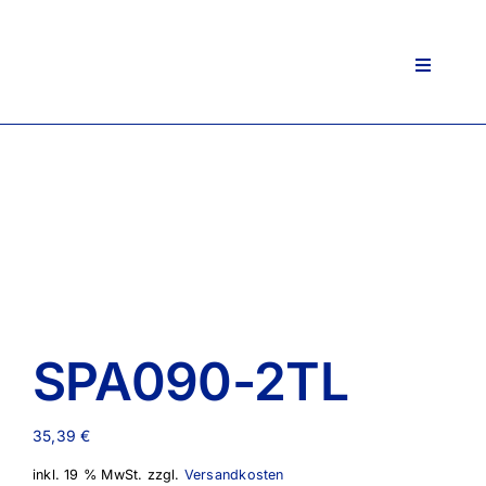
Zum
Inhalt
springen
Toggle
Navigati
SPA090-2TL
35,39
€
inkl. 19 % MwSt.
zzgl.
Versandkosten