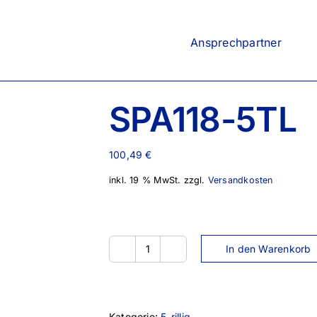
Ansprechpartner
SPA118-5TL
100,49
€
inkl. 19 % MwSt.
zzgl.
Versandkosten
In den Warenkorb
SPA118-
5TL
Menge
Kategorie:
5-rillig