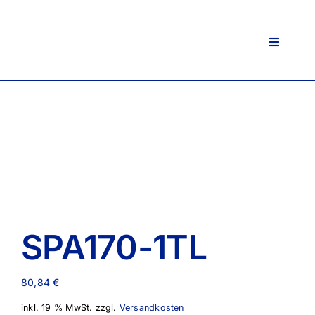
Zum
Inhalt
springen
Toggle
Navigati
SPA170-1TL
80,84
€
inkl. 19 % MwSt.
zzgl.
Versandkosten