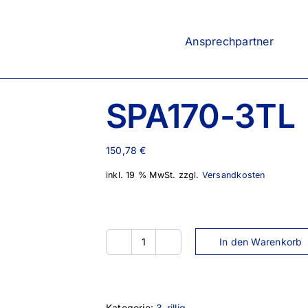
Ansprechpartner
SPA170-3TL
150,78
€
inkl. 19 % MwSt.
zzgl.
Versandkosten
In den Warenkorb
SPA170-
3TL
Menge
Kategorie:
3-rillig