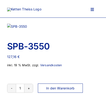
Zum
Inhalt
Toggle
springen
Navigati
Ansprechpartner
SPB-3550
Über uns
127,16
€
inkl. 19 % MwSt.
zzgl.
Versandkosten
Lieferportfolio
AGB
In den Warenkorb
SPB-
3550
Menge