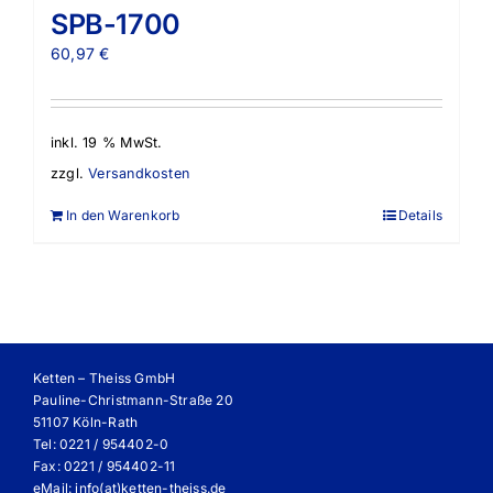
SPB-1700
60,97
€
inkl. 19 % MwSt.
zzgl.
Versandkosten
In den Warenkorb
Details
Ketten – Theiss GmbH
Pauline-Christmann-Straße 20
51107 Köln-Rath
Tel: 0221 / 954402-0
Fax: 0221 / 954402-11
eMail:
info(at)ketten-theiss.de